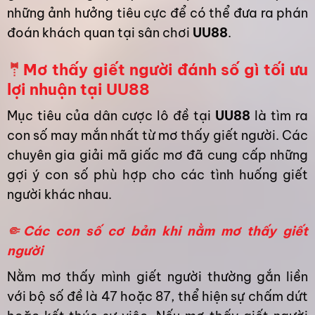
những ảnh hưởng tiêu cực để có thể đưa ra phán
đoán khách quan tại sân chơi
UU88
.
🤵
Mơ thấy giết người đánh số gì tối ưu
lợi nhuận tại UU88
Mục tiêu của dân cược lô đề tại
UU88
là tìm ra
con số may mắn nhất từ mơ thấy giết người. Các
chuyên gia giải mã giấc mơ đã cung cấp những
gợi ý con số phù hợp cho các tình huống giết
người khác nhau.
🤏
Các con số cơ bản khi nằm mơ thấy giết
người
Nằm mơ thấy mình giết người thường gắn liền
với bộ số đề là 47 hoặc 87, thể hiện sự chấm dứt