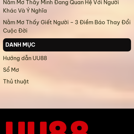
Nằm Mơ Thấy Mình Đang Quan Hệ Với Người
Khác Và Ý Nghĩa
Nằm Mơ Thấy Giết Người – 3 Điềm Báo Thay Đổi
Cuộc Đời
DANH MỤC
Hướng dẫn UU88
Sổ Mơ
Thủ thuật