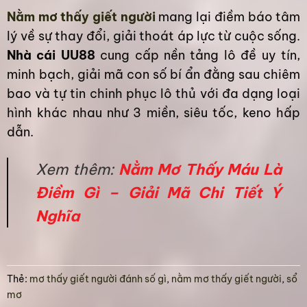
Nằm mơ thấy giết người
mang lại điềm báo tâm
lý về sự thay đổi, giải thoát áp lực từ cuộc sống.
Nhà cái UU88
cung cấp nền tảng lô đề uy tín,
minh bạch, giải mã con số bí ẩn đằng sau chiêm
bao và tự tin chinh phục lô thủ với đa dạng loại
hình khác nhau như 3 miền, siêu tốc, keno hấp
dẫn.
Xem thêm:
Nằm Mơ Thấy Máu Là
Điềm Gì – Giải Mã Chi Tiết Ý
Nghĩa
Thẻ:
mơ thấy giết người đánh số gì
,
nằm mơ thấy giết người
,
sổ
mơ