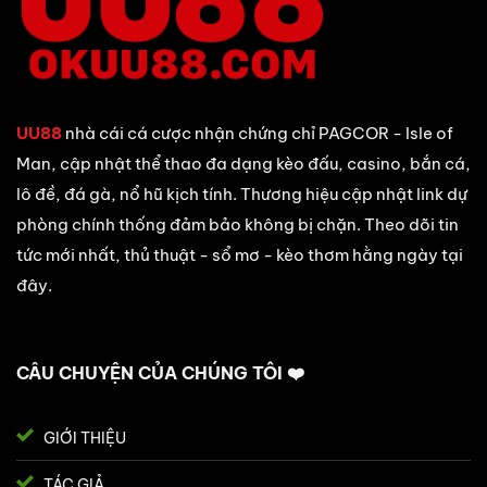
UU88
nhà cái cá cược nhận chứng chỉ PAGCOR - Isle of
Man, cập nhật thể thao đa dạng kèo đấu, casino, bắn cá,
lô đề, đá gà, nổ hũ kịch tính. Thương hiệu cập nhật link dự
phòng chính thống đảm bảo không bị chặn. Theo dõi tin
tức mới nhất, thủ thuật - sổ mơ - kèo thơm hằng ngày tại
đây.
CÂU CHUYỆN CỦA CHÚNG TÔI ❤️
GIỚI THIỆU
TÁC GIẢ