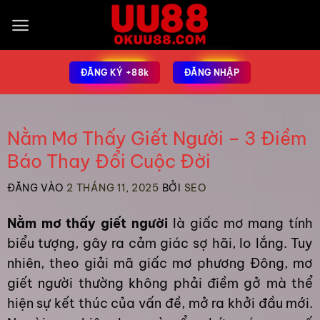
ĐĂNG KÝ +88k
ĐĂNG NHẬP
Nằm Mơ Thấy Giết Người – 3 Điềm
Báo Thay Đổi Cuộc Đời
ĐĂNG VÀO
2 THÁNG 11, 2025
BỞI
SEO
Nằm mơ thấy giết người
là giấc mơ mang tính
biểu tượng, gây ra cảm giác sợ hãi, lo lắng. Tuy
nhiên, theo giải mã giấc mơ phương Đông, mơ
giết người thường không phải điềm gở mà thể
hiện sự kết thúc của vấn đề, mở ra khởi đầu mới.