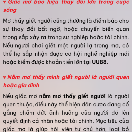
♥️
Giấc mơ báo hiệu thay đổi lớn trong cuộc
sống
Mơ thấy giết người cũng thường là điềm báo cho
sự thay đổi bất ngờ, hoặc chuyển biến quan
trọng sắp xảy ra trong sự nghiệp hoặc tài chính.
Nếu người chơi giết một người lạ trong mơ, có
thể họ sắp nhận được cơ hội nghề nghiệp mới
hoặc kiếm được khoản tiền lớn tại
UU88
.
♥️
Nằm mơ thấy mình giết người là người quen
hoặc gia đình
Nếu giấc mơ
nằm mơ thấy giết người
là người
quen thuộc, điều này thể hiện dân cược đang cố
gắng chấm dứt ảnh hưởng của người đó lên
quyết định cá nhân hoặc tài chính. Mục tiêu của
giấc mơ là giúp hội viên tự chủ hơn, loại bỏ