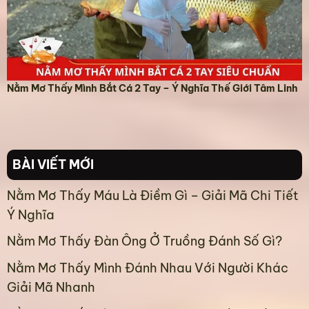
Nằm Mơ Thấy Mình Bắt Cá 2 Tay – Ý Nghĩa Thế Giới Tâm Linh
BÀI VIẾT MỚI
Nằm Mơ Thấy Máu Là Điềm Gì – Giải Mã Chi Tiết
Ý Nghĩa
Nằm Mơ Thấy Đàn Ông Ở Truồng Đánh Số Gì?
Nằm Mơ Thấy Mình Đánh Nhau Với Người Khác
Giải Mã Nhanh