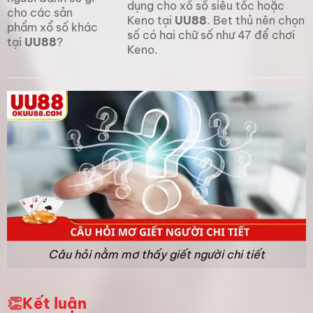
dụng cho xổ số siêu tốc hoặc
cho các sản
Keno tại
UU88
. Bet thủ nên chọn
phẩm xổ số khác
số có hai chữ số như 47 để chơi
tại
UU88
?
Keno.
Câu hỏi nằm mơ thấy giết người chi tiết
👏
Kết luận