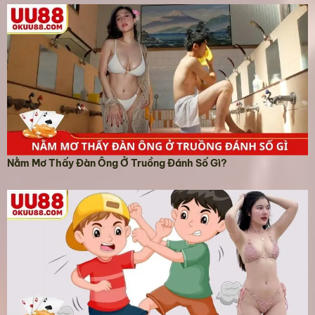
Nằm Mơ Thấy Đàn Ông Ở Truồng Đánh Số Gì?