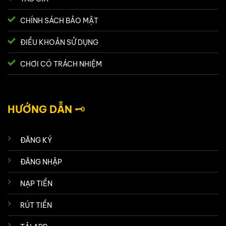
CHÍNH SÁCH BẢO MẬT
ĐIỀU KHOẢN SỬ DỤNG
CHƠI CÓ TRÁCH NHIỆM
HƯỚNG DẪN
🗝️
ĐĂNG KÝ
ĐĂNG NHẬP
NẠP TIỀN
RÚT TIỀN