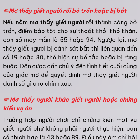
🤏
Mơ thấy giết người rồi bỏ trốn hoặc bị bắt
Nếu
nằm mơ thấy giết người
rồi thành công bỏ
trốn, điềm báo tốt cho sự thoát khỏi khó khăn,
con số may mắn là 55 hoặc 94. Ngược lại, mơ
thấy giết người bị cảnh sát bắt thì liên quan đến
số 19 hoặc 30, thể hiện sự bế tắc hoặc bị ràng
buộc. Dân cược cần chú ý đến tình tiết cuối cùng
của giấc mơ để quyết định mơ thấy giết người
đánh số gì cho chính xác.
🤏
Mơ thấy người khác giết người hoặc chứng
kiến vụ án
Trường hợp người chơi chỉ chứng kiến một vụ
giết người chứ không phải người thực hiện, con
số thích hợp là 43 hoặc 89. Điều này ám chỉ hội